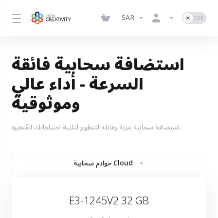
SAR
استضافة سحابية فائقة
السرعة - أداء عالي
وموثوقية
استضافة سحابية مرنة وقابلة للتطوير لتلبية احتياجاتك المُتغيرة.
خوادم سحابية Cloud
E3-1245V2 32 GB