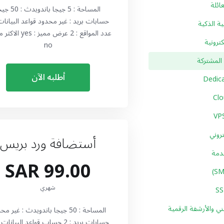
ائلة
المساحة : 5 جيجا باندويدث
ة الذكية
عدد المواقع : 2 عرض مميز : 
ترونية
no
لمشتركة
أطلبه الآن
روني
أستضافة ورد بريس
قدمة
99.00 SAR
شهري
ي والأرشفة الرقمية
المساحة : 50 جيجا باندويدث : غير م
حسابات بريد : 2 حساب قواعد البيانات