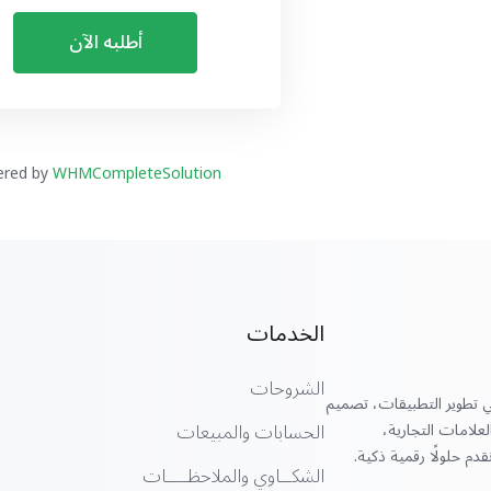
أطلبه الآن
red by
WHMCompleteSolution
الخدمات
الشروحات
عن ١٦ عامًا في تطوير التطبيقات، تصميم
الحسابات والمبيعات
لعلامات التجارية،
قدم حلولًا رقمية ذكية.
الشكــاوي والملاحظــــات