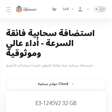
SAR
استضافة سحابية فائقة
السرعة - أداء عالي
وموثوقية
استضافة سحابية مرنة وقابلة للتطوير لتلبية احتياجاتك المُتغيرة.
خوادم سحابية Cloud
E3-1245V2 32 GB