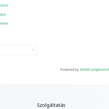
ráció
ása
ntése
Powered by
WHMCompleteSol
Szolgáltatás