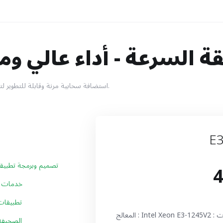
 السرعة - أداء عالي وم
استضافة سحابية مرنة وقابلة للتطوير لتلبية احتياجاتك المُتغيرة.
E3
4
تصميم وبرمجة تطبيقا
خدمات ح
تطبيقات 
المعالج : Intel Xeon E3-1245V2 سعة الرام : 32 جيجا المساحة التخزينية 2 تيرا بايت كمية نقل البيانات :
الصحيفة 