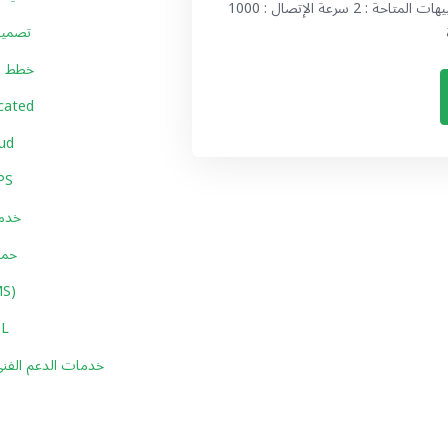
غير محدود عدد الآيبيهات المتاحة : 2 سرعة الإتصال : 1000 Mbps نظام التشغيل : Linux - CentOS الخطة
تصميم 
خطط ا
خوادم كاملة
خوادم س
سيرفرات 
خدما
حما
خدمة ال
شهادات
خدمات الدعم الفني 