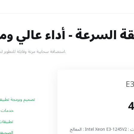
 السرعة - أداء عالي وم
استضافة سحابية مرنة وقابلة للتطوير لتلبية احتياجاتك المُتغيرة.
E3
4
تصميم وبرمجة تطبيقا
خدمات ح
تطبيقات 
المعالج : Intel Xeon E3-1245V2 سعة الرام : 32 جيجا المساحة التخزينية 2 تيرا بايت كمية نقل البيانات :
الصحيفة 