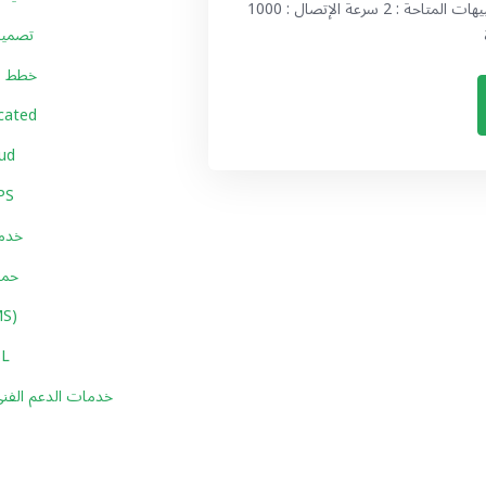
غير محدود عدد الآيبيهات المتاحة : 2 سرعة الإتصال : 1000 Mbps نظام التشغيل : Linux - CentOS الخطة
تصميم 
خطط ا
خوادم كاملة
خوادم س
سيرفرات 
خدما
حما
خدمة ال
شهادات
خدمات الدعم الفني 