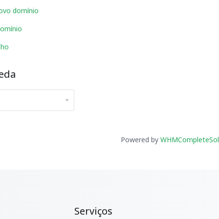
ovo domínio
domínio
nho
eda
Powered by
WHMCompleteSol
Serviços